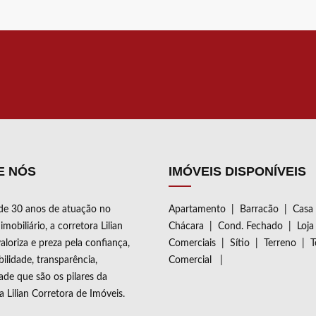
E NÓS
IMÓVEIS DISPONÍVEIS
de 30 anos de atuação no
Apartamento
|
Barracão
|
Casa
mobiliário, a corretora Lilian
Chácara
|
Cond. Fechado
|
Loja
aloriza e preza pela confiança,
Comerciais
|
Sítio
|
Terreno
|
T
ilidade, transparência,
Comercial
|
dade que são os pilares da
ia Lilian Corretora de Imóveis.