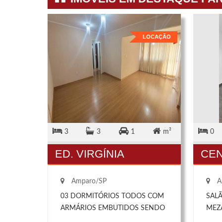
PREÇ
QUE
RES
LOCAÇÃO
LOCAÇÃO
O I
APEN
NÃO 
IMÓV
ESS
AGO
PRIV
MAI
m²
3
3
1
m²
0
PRE
ED. VIRGÍNIA
CE
135.
MAIO
Amparo/SP
A
03 DORMITÓRIOS TODOS COM
SAL
NHA,
ARMÁRIOS EMBUTIDOS SENDO
MEZ
NDERIA
UM DELES SUÍTE COM CLOSET,