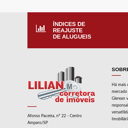
ÍNDICES DE
REAJUSTE
DE ALUGUEIS
SOBR
Há mais 
mercado i
Glerean v
responsab
versatili
Afonso Pacetta, n° 22 - Centro
Imobiliár
Amparo/SP