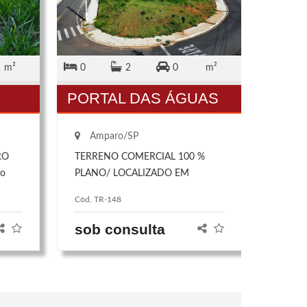
m²
0
2
0
m²
3
PORTAL DAS ÁGUAS
CEN
Amparo/SP
Amp
RO
TERRENO COMERCIAL 100 %
❖Excel
ão
PLANO/ LOCALIZADO EM
quem b
IA
FRENTE AO SESI
confort
Cód. TR-148
Cód. CA
locali
uma es
sob consulta
sob 
distrib
consult
amplas
e versa
ambien