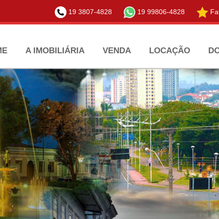
19 3807-4828
19 99806-4828
Fav
ME
A IMOBILIÁRIA
VENDA
LOCAÇÃO
D