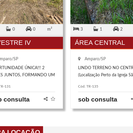
0
0
m²
3
1
2
VESTRE IV
ÁREA CENTRAL
mparo/SP
Amparo/SP
TUNIDADE ÚNICA!!! 2
LINDO TERRENO NO CENT
ES JUNTOS, FORMANDO UM
(Localização Perto da Igreja S
ER TERRENO COM 280,35M²
Benedito) LINDA TOPOGRAF
TR-131
Cód. TR-135
REA TOTAL! OU 137,60M2
E FRENTE E 142,75M2 8M
b consulta
sob consulta
RENTE, apresentando um
declive para os fundos com
inda vista panorâmica !!!
idade residencial! localizados
RA LOCAÇÃO
arte alta do bairro. POR UM