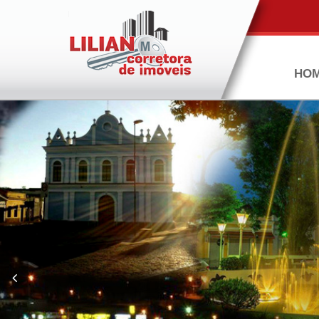
HO
Next