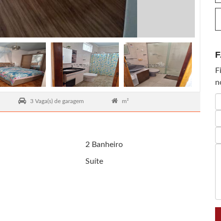
F
F
n
3 Vaga(s) de garagem
m²
2 Banheiro
Suíte