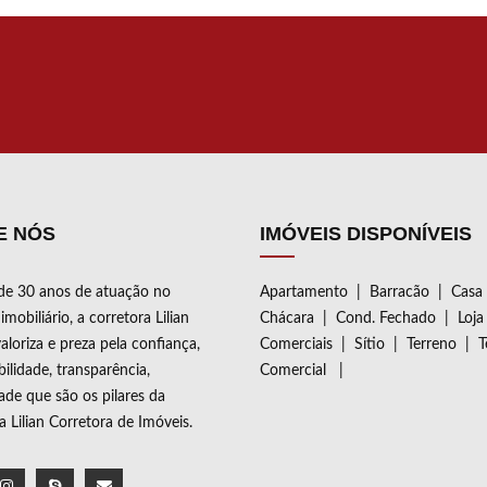
ANDERIA, CHURRASQUEIRA,
INA, GARAGEM P/4
ROS. JARDIM DE INVERNO.
E NÓS
IMÓVEIS DISPONÍVEIS
de 30 anos de atuação no
Apartamento
|
Barracão
|
Casa
mobiliário, a corretora Lilian
Chácara
|
Cond. Fechado
|
Loja
aloriza e preza pela confiança,
Comerciais
|
Sítio
|
Terreno
|
T
ilidade, transparência,
Comercial
|
dade que são os pilares da
ia Lilian Corretora de Imóveis.