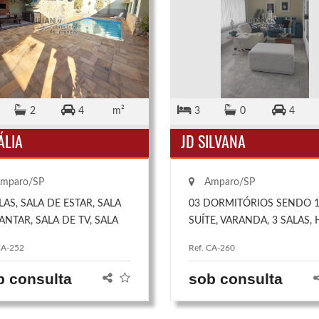
2
4
m²
3
0
4
ÁLIA
JD SILVANA
mparo/SP
Amparo/SP
LAS, SALA DE ESTAR, SALA
03 DORMITÓRIOS SENDO 
ANTAR, SALA DE TV, SALA
SUÍTE, VARANDA, 3 SALAS, 
JOGOS 04 DORMITÓRIOS,
DE ENTRADA, LAVABO, ÁRE
CA-252
Ref. CA-260
DO 2 COM SUÍTE E
SERVIÇO, GARAGEM COBER
ÁRIOS, COZINHA
P/4 CARROS, CHURRASQUE
b consulta
sob consulta
EJADA, DISPENSA, 02
COM BANHEIRO E QUARTO
HEIROS, LAVABO, QUINTAL,
QUINTAL COM 50 M².