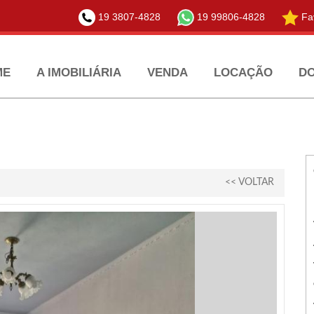
19 3807-4828
19 99806-4828
Fav
ME
A IMOBILIÁRIA
VENDA
LOCAÇÃO
D
<< VOLTAR