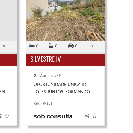
m²
0
0
0
m²
SILVESTRE IV
Amparo/SP
1
OPORTUNIDADE ÚNICA!!! 2
HALL
LOTES JUNTOS, FORMANDO
A DE
UM SUPER TERRENO COM
Ref. TR-131
TA
280,35M² DE ÁREA TOTAL! OU
IRA
137,60M2 5M DE FRENTE E
sob consulta
,
142,75M2 8M DE FRENTE,
apresentando um leve declive para