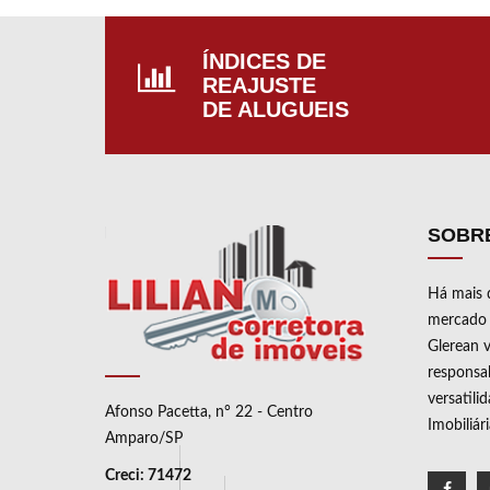
LAV
PISC
ÍNDICES DE
CAR
REAJUSTE
DE ALUGUEIS
SOBR
Há mais 
mercado i
Glerean v
responsab
versatili
Afonso Pacetta, n° 22 - Centro
Imobiliár
Amparo/SP
Creci: 71472