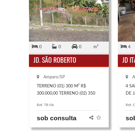
0
0
0
m²
4
JD. SÃO ROBERTO
JD IT
Amparo/SP
A
TERRENO (01) 300 M² R$
4 SA
300.000,00 TERRENO (02) 350
DE J
M² R$ 350.000,00
DE 
Ref. TR-06
Ref. 
SEN
ARM
sob consulta
so
PLAN
BAN