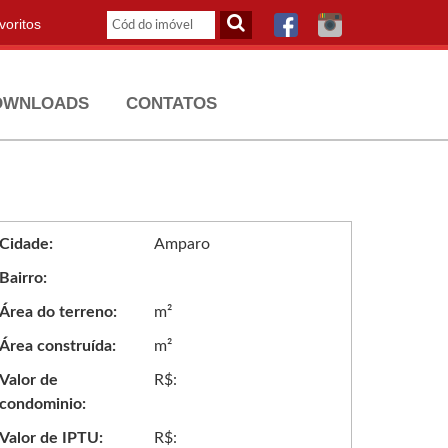
oritos
OWNLOADS
CONTATOS
Cidade:
Amparo
Bairro:
Área do terreno:
m²
Área construída:
m²
Valor de
R$:
condominio:
Valor de IPTU:
R$: