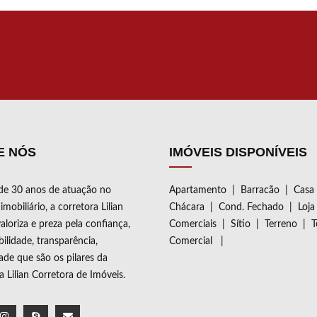
ANDERIA, CHURRASQUEIRA,
INA, GARAGEM P/4
ROS. JARDIM DE INVERNO.
E NÓS
IMÓVEIS DISPONÍVEIS
de 30 anos de atuação no
Apartamento
|
Barracão
|
Casa
mobiliário, a corretora Lilian
Chácara
|
Cond. Fechado
|
Loja
aloriza e preza pela confiança,
Comerciais
|
Sítio
|
Terreno
|
T
ilidade, transparência,
Comercial
|
dade que são os pilares da
ia Lilian Corretora de Imóveis.