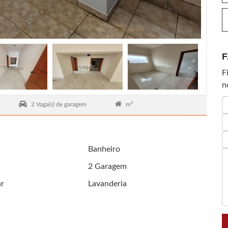
F
F
n
2 Vaga(s) de garagem
m²
Banheiro
2 Garagem
ar
Lavanderia