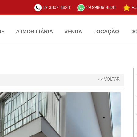
19 3807-4828
19 99806-4828
Fav
ME
A IMOBILIÁRIA
VENDA
LOCAÇÃO
D
<< VOLTAR