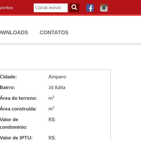
oritos
OWNLOADS
CONTATOS
Cidade:
Amparo
Bairro:
Jd Itália
Área do terreno:
m²
Área construída:
m²
Valor de
R$:
condominio:
Valor de IPTU:
R$: