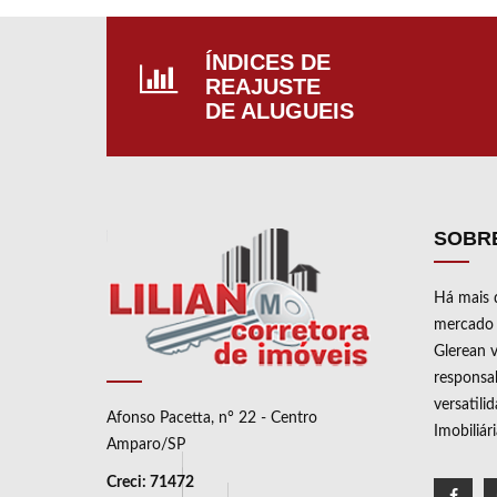
LAV
PISC
ÍNDICES DE
CAR
REAJUSTE
DE ALUGUEIS
SOBR
Há mais 
mercado i
Glerean v
responsab
versatili
Afonso Pacetta, n° 22 - Centro
Imobiliár
Amparo/SP
Creci: 71472