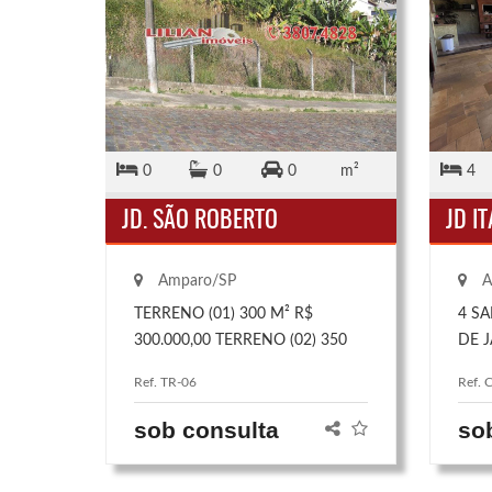
0
0
0
m²
4
JD. SÃO ROBERTO
JD IT
Amparo/SP
A
TERRENO (01) 300 M² R$
4 SA
300.000,00 TERRENO (02) 350
DE J
M² R$ 350.000,00
DE 
Ref. TR-06
Ref. 
SEN
ARM
sob consulta
so
PLAN
BAN