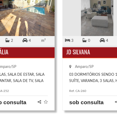
2
4
m²
3
0
4
ÁLIA
JD SILVANA
mparo/SP
Amparo/SP
LAS, SALA DE ESTAR, SALA
03 DORMITÓRIOS SENDO 
ANTAR, SALA DE TV, SALA
SUÍTE, VARANDA, 3 SALAS, 
JOGOS 04 DORMITÓRIOS,
DE ENTRADA, LAVABO, ÁRE
CA-252
Ref. CA-260
DO 2 COM SUÍTE E
SERVIÇO, GARAGEM COBER
ÁRIOS, COZINHA
P/4 CARROS, CHURRASQUE
b consulta
sob consulta
EJADA, DISPENSA, 02
COM BANHEIRO E QUARTO
HEIROS, LAVABO, QUINTAL,
QUINTAL COM 50 M².