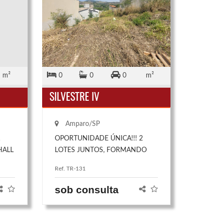
m²
0
0
0
m²
SILVESTRE IV
Amparo/SP
1
OPORTUNIDADE ÚNICA!!! 2
HALL
LOTES JUNTOS, FORMANDO
A DE
UM SUPER TERRENO COM
Ref. TR-131
TA
280,35M² DE ÁREA TOTAL! OU
IRA
137,60M2 5M DE FRENTE E
sob consulta
,
142,75M2 8M DE FRENTE,
apresentando um leve declive para