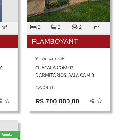
m²
2
2
2
m²
FLAMBOYANT
Amparo/SP
LA
CHÁCARA COM 02
DORMITÓRIOS, SALA COM 3
, 2
AMBIENTES (SALA DE JANTAR,
Ref. CH-68
M
TV E ESTAR), VARANDA,
COZINHA, BANHEIRO SOCIAL,
R$ 700.000,00
SUÍTE E GARAGENS. ANALISA
TROCA POR CASA
ARO)
Venda