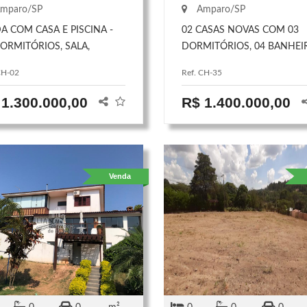
mparo/SP
Amparo/SP
A COM CASA E PISCINA -
02 CASAS NOVAS COM 03
DORMITÓRIOS, SALA,
DORMITÓRIOS, 04 BANHEI
INHA, BANHEIRO SOCIAL,
02 SALAS, 02 ÁREAS GOUR
CH-02
Ref. CH-35
TE, LAVANDERIA E GARAGEM
CHURRASQUEIRA. PISCINA
ARROS.
HIDROMASSAGEM, LUZES 
 1.300.000,00
R$ 1.400.000,00
LED, CASCATA, CAMPO DE
FUTEBOL, POMAR GRANDE,
PORTÃO ELETRÔNICO.
Venda