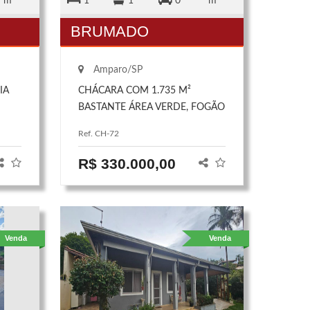
m²
1
1
0
m²
BRUMADO
Amparo/SP
IA
CHÁCARA COM 1.735 M²
BASTANTE ÁREA VERDE, FOGÃO
A LENHA, CASA COM 1
Ref. CH-72
DORMITÓRIO, SALA, COZINHA E
BANHEIRO
R$ 330.000,00
Venda
Venda