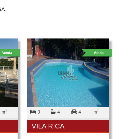
A.
Venda
Venda
m²
3
4
4
m²
VILA RICA