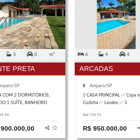
3
0
m²
6
4
4
NTE PRETA
ARCADAS
mparo/SP
Amparo/SP
A COM 2 DORMITÓRIOS,
1 CASA PRINCIPAL ✅ Copa e
DO 1 SUÍTE, BANHEIRO
Cozinha ✅ Lavabo ✅ 3
AL, COZINHA, SALA,
dormitórios ✅ 2 banheiros ✅
CH-50
Ref. CH-71
ANDERIA, RANCHO C/
Generosa sala de estar com 
RRASQUEIRA, DUAS
portas balcão ✅ Casa principa
 900.000,00
R$ 950.000,00
CINAS, CAMPO DE FUTEBOL,
totalmente varanda ! 2 SE