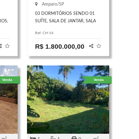
Amparo/SP
03 DORMITÓRIOS SENDO 01
ROS,
SUÍTE, SALA DE JANTAR, SALA
MET,
DE TELEVISÃO, ESCRITÓRIO,
Ref. CH-14
 COM
COZINHA, 03 BANHEIROS,
DE
LAVANDERIA COM 01 QUARTO
R$ 1.800.000,00
E BANHEIRO. ÁREA EXTERNA:
QUINTAL GRANDE COM
COZINHA, RANCHO COM
FOGÃO A LENHA, PISCINA,
Venda
Venda
CHURRASQUEIRA, POMAR,
JARDIM EM VOLTA DA CASA,
GARAGEM P/04 CARROS.