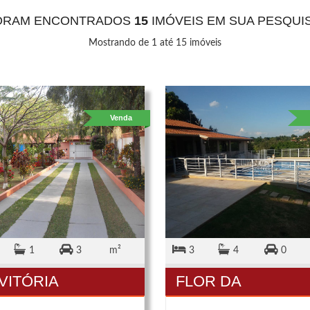
ORAM ENCONTRADOS
15
IMÓVEIS EM SUA PESQUIS
Mostrando de 1 até 15 imóveis
Venda
1
3
m²
3
4
0
 VITÓRIA
FLOR DA
PORCELANA