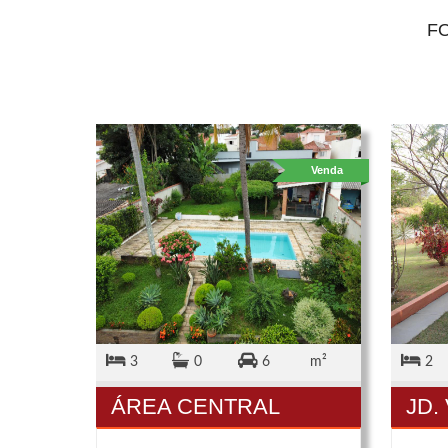
F
Venda
3
0
6
m²
2
ÁREA CENTRAL
JD.