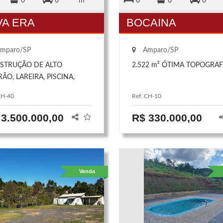
0
0
m²
0
0
0
VA ERA
BOCAINA
mparo/SP
Amparo/SP
STRUÇÃO DE ALTO
2.522 m² ÓTIMA TOPOGRAF
ÃO, LAREIRA, PISCINA,
RA, 03 SUÍTES, SALA PARA
CH-40
Ref. CH-10
PEDES, LAVABO, 2
EIROS SOCIAIS, 02
 3.500.000,00
R$ 330.000,00
PENSAS, PERGOLADO,
AGEM P/ 04 CARROS,
AR COM ÁRVORES
TÍFERAS, AMPLO ESPAÇO
Venda
RMET COM FOGÃO A
HA, FORNO DE PIZZA E
RRASQUEIRA, DECK NA
A GOURMET, JARDINAGEM
CÁVEL, LAVANDERIA.