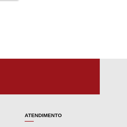
inha
ro
suíte
na
8
do
Por
é
como
ATENDIMENTO