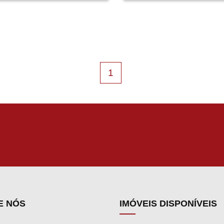
ZINHO, ALMOXARIFADO,
IMÓVEL ✅ Sala ✅ Copa e coz
HEIRO EXTERNO COM 1
integrados ✅ 1 quarto Primei
ODO.
andar ✅ 2 dormitórios sendo 
com Closet com sacada Pisci
com 4 metros de largura por 
metros de comprimento, sen
(current)
1
1,50 metro de profundidade. 
ser 2 casas na mesma
propriedade. Aceita imóvel at
50% do valor desta chácara 
parte do pagamento!
E NÓS
IMÓVEIS DISPONÍVEIS