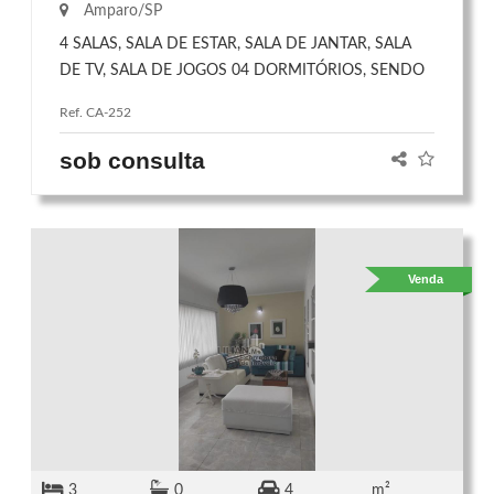
Amparo/SP
4 SALAS, SALA DE ESTAR, SALA DE JANTAR, SALA
DE TV, SALA DE JOGOS 04 DORMITÓRIOS, SENDO
2 COM SUÍTE E ARMÁRIOS, COZINHA PLANEJADA,
Ref. CA-252
DISPENSA, 02 BANHEIROS, LAVABO, QUINTAL,
LAVANDERIA, CHURRASQUEIRA, PISCINA,
sob consulta
GARAGEM P/4 CARROS. JARDIM DE INVERNO.
Venda
3
0
4
m²