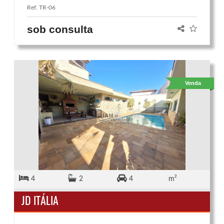
Ref. TR-06
sob consulta
Venda
4
2
4
m²
JD ITÁLIA