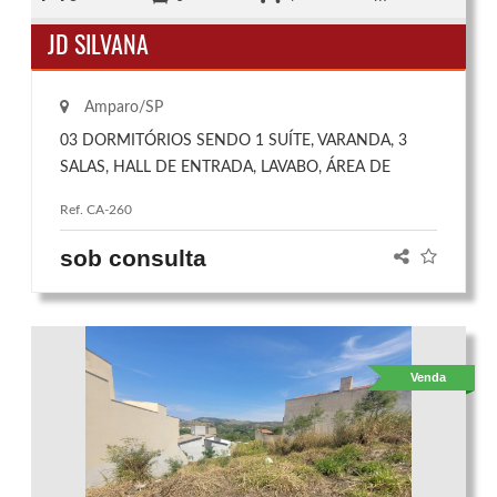
JD SILVANA
Amparo/SP
03 DORMITÓRIOS SENDO 1 SUÍTE, VARANDA, 3
SALAS, HALL DE ENTRADA, LAVABO, ÁREA DE
SERVIÇO, GARAGEM COBERTA P/4 CARROS,
Ref. CA-260
CHURRASQUEIRA COM BANHEIRO E QUARTO,
QUINTAL COM 50 M².
sob consulta
Venda