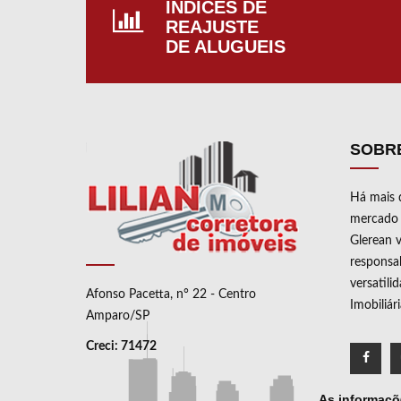
ÍNDICES DE
CAR
REAJUSTE
DE ALUGUEIS
SOBR
Há mais 
mercado i
Glerean v
responsab
versatili
Afonso Pacetta, n° 22 - Centro
Imobiliár
Amparo/SP
Creci: 71472
As informaçõe