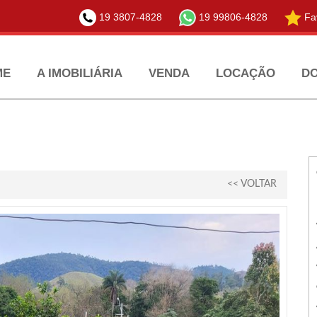
19 3807-4828
19 99806-4828
Fav
ME
A IMOBILIÁRIA
VENDA
LOCAÇÃO
D
<< VOLTAR