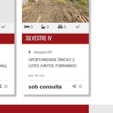
m²
0
0
0
m²
SILVESTRE IV
Amparo/SP
1
OPORTUNIDADE ÚNICA!!! 2
HALL
LOTES JUNTOS, FORMANDO
A DE
UM SUPER TERRENO COM
Ref. TR-131
TA
280,35M² DE ÁREA TOTAL! OU
IRA
137,60M2 5M DE FRENTE E
sob consulta
,
142,75M2 8M DE FRENTE,
apresentando um leve declive para
os fundos com uma linda vista
panorâmica !!! finalidade