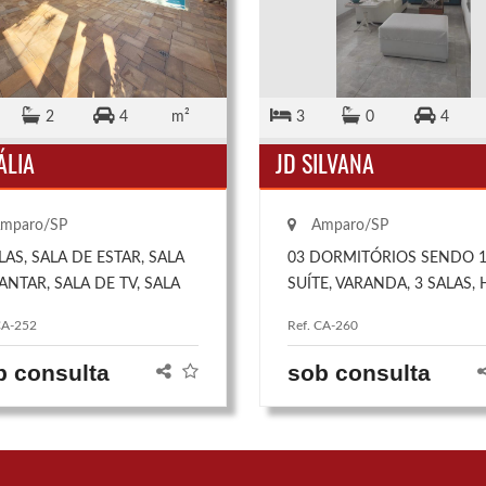
2
4
m²
3
0
4
ÁLIA
JD SILVANA
mparo/SP
Amparo/SP
LAS, SALA DE ESTAR, SALA
03 DORMITÓRIOS SENDO 
ANTAR, SALA DE TV, SALA
SUÍTE, VARANDA, 3 SALAS, 
JOGOS 04 DORMITÓRIOS,
DE ENTRADA, LAVABO, ÁRE
CA-252
Ref. CA-260
DO 2 COM SUÍTE E
SERVIÇO, GARAGEM COBER
ÁRIOS, COZINHA
P/4 CARROS, CHURRASQUE
b consulta
sob consulta
EJADA, DISPENSA, 02
COM BANHEIRO E QUARTO
HEIROS, LAVABO, QUINTAL,
QUINTAL COM 50 M².
ANDERIA, CHURRASQUEIRA,
INA, GARAGEM P/4