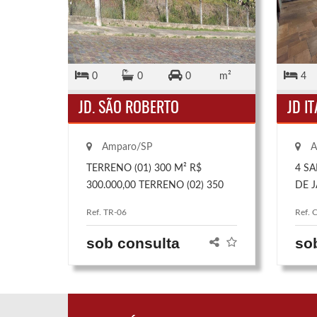
0
0
0
m²
4
JD. SÃO ROBERTO
JD IT
Amparo/SP
A
TERRENO (01) 300 M² R$
4 SA
300.000,00 TERRENO (02) 350
DE J
M² R$ 350.000,00
DE 
Ref. TR-06
Ref. 
SEN
ARM
sob consulta
so
PLAN
BAN
LAV
PISC