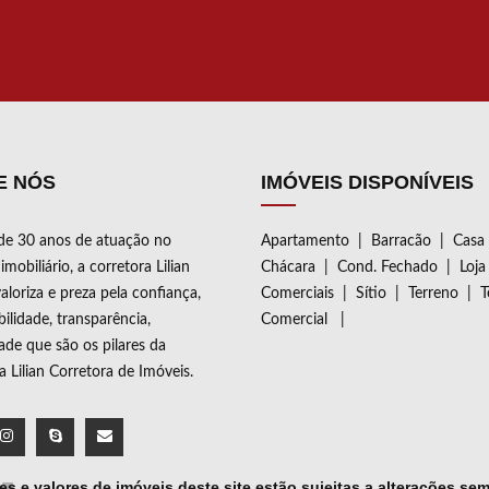
ROS. JARDIM DE INVERNO.
E NÓS
IMÓVEIS DISPONÍVEIS
de 30 anos de atuação no
Apartamento
|
Barracão
|
Casa
mobiliário, a corretora Lilian
Chácara
|
Cond. Fechado
|
Loja
aloriza e preza pela confiança,
Comerciais
|
Sítio
|
Terreno
|
T
ilidade, transparência,
Comercial
|
dade que são os pilares da
ia Lilian Corretora de Imóveis.
s e valores de imóveis deste site estão sujeitas a alterações sem