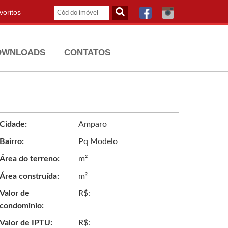
oritos
OWNLOADS
CONTATOS
Cidade:
Amparo
Bairro:
Pq Modelo
Área do terreno:
m²
Área construída:
m²
Valor de
R$:
condominio:
Valor de IPTU:
R$: