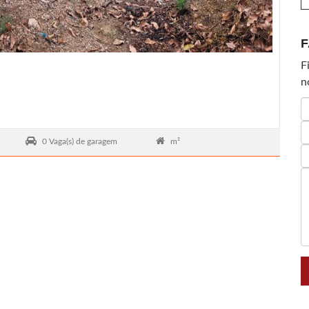
F
F
n
0 Vaga(s) de garagem
m²