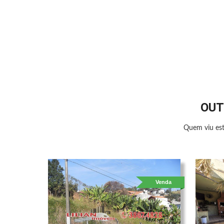
OUT
Quem viu est
Venda