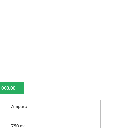
.000,00
Amparo
750 m²